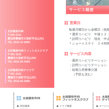
営業日
毎週月曜日から金曜日（祝
太田整形外科
＊通所リハビリ 午後１２
〒440-3141
愛知県豊橋市大岩町字北山351
＊訪問リハビリ 現在 中
TEL 0532-41-6800
＊ショートステイ ２４時
太田整形外科フィットネスクラブ
サービス内容
〒441-3141
豊橋市大岩町字北山350
・通所リハビリテーション
TEL 0532-65-5060
・訪問リハビリテーション
・短期入所療養介護
太田整形外科デイケア
〒441-3141
（予防も含む）
豊橋市大岩町字北山351
TEL 0532-65-5060
医院概要
クラブ概要
サービス