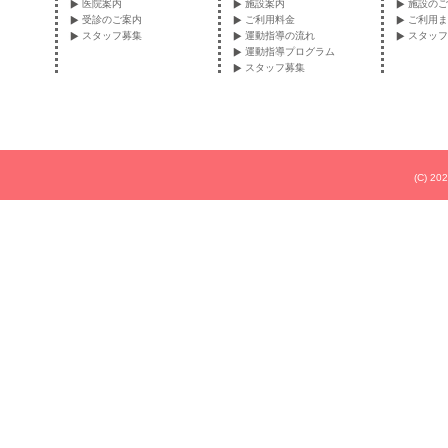
医院案内
施設案内
施設のご
受診のご案内
ご利用料金
ご利用ま
スタッフ募集
運動指導の流れ
スタッフ
運動指導プログラム
スタッフ募集
(C) 